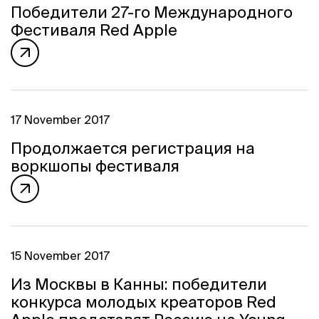
Program
Победители 27-го Международного
FAQ
Фестиваля Red Apple
Partners
Contacts
Blog
Lecture series
17 November 2017
Продолжается регистрация на
воркшопы фестиваля
ENTER
15 November 2017
Из Москвы в Канны: победители
конкурса молодых креаторов Red