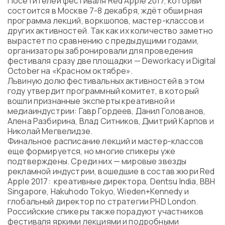
Посетителей фестиваля Red Apple 2017, который
Program
состоится в Москве 7-8 декабря, ждёт обширная
FAQ
программа лекций, воркшопов, мастер-классов и
других активностей. Так как их количество заметно
Partners
вырастет по сравнению с предыдущими годами,
Contacts
организаторы забронировали для проведения
Blog
фестиваля сразу две площадки — Deworkacy и Digital
Lecture series
October на «Красном октябре».
Львиную долю фестивальных активностей в этом
году утвердит программный комитет, в который
вошли признанные эксперты креативной и
медиаиндустрии: Гавр Гордеев, Данил Голованов,
ENTER
Алена Разбирина, Влад Ситников, Дмитрий Карпов и
Николай Мегвелидзе.
Финальное расписание лекций и мастер-классов
еще формируется, но многие спикеры уже
подтверждены. Среди них — мировые звезды
рекламной индустрии, вошедшие в состав жюри Red
Apple 2017: креативные директора, Dentsu India, BBH
Singapore, Hakuhodo Tokyo, Wieden+Kennedy и
глобальный директор по стратегии PHD London.
Российские спикеры также порадуют участников
фестиваля яркими лекциями и подробными