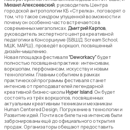
Михаил Алексеевский
, руководитель Центра
городской антропологии КБ «Стрелка», поговорят о
том, что такое синдром упущенной возможности и
почему он особенно часто встречается в
современных мегаполисах.
Дмитрий Карпов
,
руководитель экспертного центра креативной
педагогики в Консорциуме (БВШД, Scream School,
МШК, МАРШ), проведёт воркшоп, посвященный
дизайн-мышлению.
Новая площадка фестиваля
“Deworkacy”
будет
полностью посвящена практике: интенсивам,
воркшопам, перфомансам, искусству и новым
технологиям. Главным событием в рамках
практической программы фестиваля станет
интенсив от преподавателей легендарной
креативной бизнес-школы
Hyper Island
. Он будет
состоять из трёх воркшопов, посвященных
актуальным креативным техникам и механикам:
Human Centered Design, Погружение в технологии и
Развитие идей. Почти все билеты на интенсив были
забронированы ещё до официального открытия
продаж. Организаторы обещают предоставить