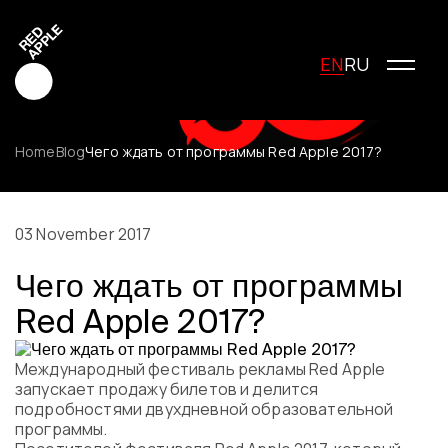
EN
RU
Home
Blog
Чего ждать от программы Red Apple 2017?
Red Apple Creative
Red Apple Media
03 November 2017
Red Apple Marketing
Чего ждать от программы
Red Apple Young Creators
Red Apple 2017?
About the festival
History of the festival
Cost of participation
Международный фестиваль рекламы Red Apple
запускает продажу билетов и делится
Jury
подробностями двухдневной образовательной
Winners
программы.
Special Awards