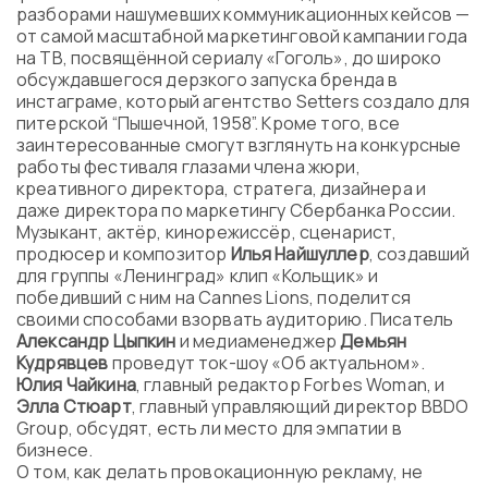
разборами нашумевших коммуникационных кейсов —
от самой масштабной маркетинговой кампании года
на ТВ, посвящённой сериалу «Гоголь», до широко
обсуждавшегося дерзкого запуска бренда в
инстаграме, который агентство Setters создало для
питерской “Пышечной, 1958”. Кроме того, все
заинтересованные смогут взглянуть на конкурсные
работы фестиваля глазами члена жюри,
креативного директора, стратега, дизайнера и
даже директора по маркетингу Сбербанка России.
Музыкант, актёр, кинорежиссёр, сценарист,
продюсер и композитор
Илья Найшуллер
, создавший
для группы «Ленинград» клип «Кольщик» и
победивший с ним на Cannes Lions, поделится
своими способами взорвать аудиторию. Писатель
Александр Цыпкин
и медиаменеджер
Демьян
Кудрявцев
проведут ток-шоу «Об актуальном».
Юлия Чайкина
, главный редактор Forbes Woman, и
Элла Стюарт
, главный управляющий директор BBDO
Group, обсудят, есть ли место для эмпатии в
бизнесе.
О том, как делать провокационную рекламу, не