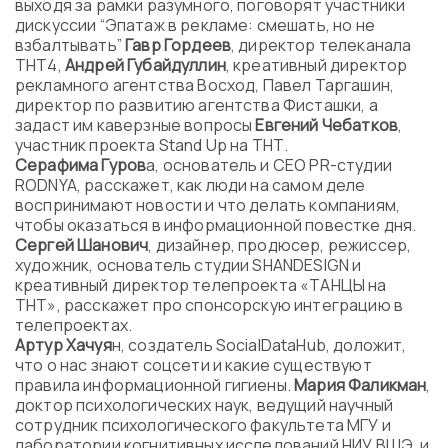
выходя за рамки разумного, поговорят участники
дискуссии “Эпатаж в рекламе: смешать, но не
взбалтывать”
Гавр Гордеев
, директор телеканала
ТНТ4,
Андрей Губайдуллин
, креативный директор
рекламного агентства Восход, Павел Таргашин,
директор по развитию агентства Фисташки, а
задаст им каверзные вопросы
Евгений Чебатков
,
участник проекта Stand Up на ТНТ.
Серафима Гуров
а, основатель и CEO PR-студии
RODNYA, расскажет, как люди на самом деле
воспринимают новости и что делать компаниям,
чтобы оказаться в информационной повестке дня.
Сергей Шанович
, дизайнер, продюсер, режиссер,
художник, основатель студии SHANDESIGN и
креативный директор телепроекта «ТАНЦЫ на
ТНТ», расскажет про спонсорскую интеграцию в
телепроектах.
Артур Хачуя
н, создатель SocialDataHub, доложит,
что о нас знают соцсети и какие существуют
правила информационной гигиены.
Мария Фаликман
,
доктор психологических наук, ведущий научный
сотрудник психологического факультета МГУ и
лаборатории когнитивных исследований НИУ ВШЭ, и