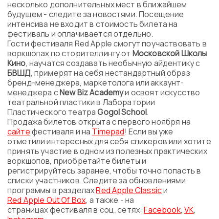
несколько дополнительных мест в ближайшем
будущем - следите за новостями. Посещение
интенсива не входит в стоимость билета на
фестиваль и оплачивается отдельно.
Гости фестиваля Red Apple смогут поучаствовать в
воркшопах по сторителлингу от
Московской Школы
Кино
, научатся создавать необычную айдентику с
БВШД
, примерят на себя нестандартный образ
бренд-менеджера, маркетолога или аккаунт-
менеджера с
New Biz Academy
и освоят искусство
театральной пластики в Лаборатории
Пластического театра
Gogol School
.
Продажа билетов открыта с первого ноября на
сайте
фестиваля и на
Timepad
! Если вы уже
отметили интересных для себя спикеров или хотите
принять участие в одном из полезных практических
воркшопов, приобретайте билеты и
регистрируйтесь заранее, чтобы точно попасть в
списки участников. Следите за обновлениями
программы в разделах
Red Apple Classic
и
Red Apple Out Of Box
, а также - на
страницах фестиваля в соц. сетях:
Facebook
,
VK
,