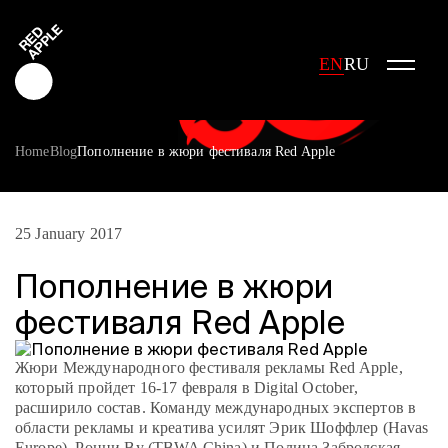
EN
RU
Home
Blog
Пополнение в жюри фестиваля Red Apple
Red Apple Creative
Red Apple Media
25 January 2017
Red Apple Marketing
Пополнение в жюри
Red Apple Young Creators
фестиваля Red Apple
About the festival
History of the festival
Cost of participation
Жюри Международного фестиваля рекламы Red Apple,
Jury
который пройдет 16-17 февраля в Digital October,
расширило состав. Команду международных экспертов в
Winners
области рекламы и креатива усилят Эрик Шоффлер (Havas
Special Awards
Europe), Ронни Ву (TBWA China) и Полина Забродская