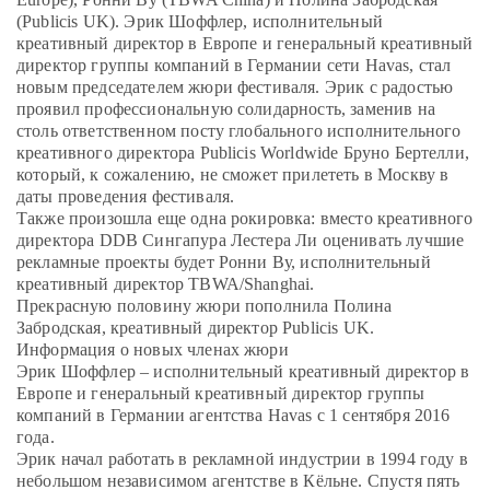
Program
(Publicis UK). Эрик Шоффлер, исполнительный
FAQ
креативный директор в Европе и генеральный креативный
Partners
директор группы компаний в Германии сети Havas, стал
новым председателем жюри фестиваля. Эрик с радостью
Contacts
проявил профессиональную солидарность, заменив на
Blog
столь ответственном посту глобального исполнительного
Lecture series
креативного директора Publicis Worldwide Бруно Бертелли,
который, к сожалению, не сможет прилететь в Москву в
даты проведения фестиваля.
Также произошла еще одна рокировка: вместо креативного
директора DDB Сингапура Лестера Ли оценивать лучшие
ENTER
рекламные проекты будет Ронни Ву, исполнительный
креативный директор TBWA/Shanghai.
Прекрасную половину жюри пополнила Полина
Забродская, креативный директор Publicis UK.
Информация о новых членах жюри
Эрик Шоффлер – исполнительный креативный директор в
Европе и генеральный креативный директор группы
компаний в Германии агентства Havas с 1 сентября 2016
года.
Эрик начал работать в рекламной индустрии в 1994 году в
небольшом независимом агентстве в Кёльне. Спустя пять