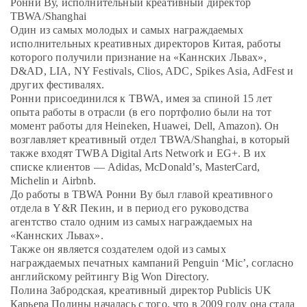
Ронни Ву, исполнительный креативный директор
TBWA/Shanghai
Один из самых молодых и самых награждаемых
исполнительных креативных директоров Китая, работы
которого получили признание на «Каннских Львах»,
D&AD, LIA, NY Festivals, Clios, ADC, Spikes Asia, AdFest и
других фестивалях.
Ронни присоединился к TBWA, имея за спиной 15 лет
опыта работы в отрасли (в его портфолио были на тот
момент работы для Heineken, Huawei, Dell, Amazon). Он
возглавляет креативный отдел TBWA/Shanghai, в который
также входят TWBA Digital Arts Network и EG+. В их
списке клиентов — Adidas, McDonald’s, MasterCard,
Michelin и Airbnb.
До работы в TBWA Ронни Ву был главой креативного
отдела в Y&R Пекин, и в период его руководства
агентство стало одним из самых награждаемых на
«Каннских Львах».
Также он является создателем одой из самых
награждаемых печатных кампаний Penguin ‘Mic’, согласно
английскому рейтингу Big Won Directory.
Полина Забродская, креативный директор Publicis UK
Карьера Полины началась с того, что в 2009 году она стала