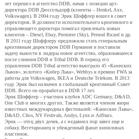
лет перешел в агентство DDB, начав с позиции арт-
директора DDB Дюссельдорф (клиенты – Henkel, Axe,
Volkswagen). В 2004 году Эрик Шоффлер вошел в совет
директоров. В должности исполнительного креативного и
управляющего директора помогал привлекать новых
клиентов – Diesel, Ebay, Premiere (Sky), Pernod Ricard и др.
В 2011 году Шоффлеру предложили стать генеральным
креативным директором DDB Германия и поставили
задачу вывести в лидеры новое агентство, образовавшееся
после слияния DDB и Tribal DDB. В период его
управления DDB Tribal агентство выиграло 45 «Каннских
Львов», золотого «Кибер Льва», Webbys и премию FWA за
работы для Volkswagen, IKEA и Deutsche Telekom. В 2013
году Эрик был назначен в глобальный креативный Совет
DDB. Всего он проработал в DDB 17 лет.
Эрик Шоффлер – участник клубов ADC Germany, D&AD,
One Club и многих других. Также является членом жюри
известных международных фестивалей: «Каннские Львы»,
D&AD, Clios, NY Festivals, Andys, Lynx и AdStars.
Эрик — отец двух дочек, а с недавних пор завел еще и
собаку. Вегетарианец и убежденный фанат виниловых
пластинок.