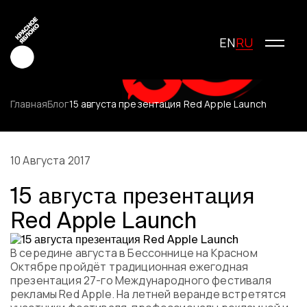
RU
EN
Главная
Блог
15 августа презентация Red Apple Launch
Креатив
Медиа
10 Августа 2017
Маркетинг
15 августа презентация
Молодые креаторы
Red Apple Launch
О фестивале
История фестиваля
Условия участия
В середине августа в Бессоннице на Красном
Октябре пройдёт традиционная ежегодная
Жюри
презентация 27-го Международного фестиваля
Победители
рекламы Red Apple. На летней веранде встретятся
Специальные награды