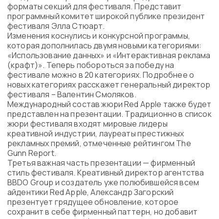
форматы секций для фестиваля. Представит
программный комитет широкой публике президент
фестиваля Элла Стюарт.
Изменения коснулись и конкурсной программы,
которая дополнилась двумя новыми категориями:
«Использование данных» и «Интерактивная реклама
(крафт)». Теперь побороться за победу на
фестивале можно в 20 категориях. Подробнее о
новых категориях расскажет генеральный директор
фестиваля – Валентин Смоляков.
Международный состав жюри Red Apple также будет
представлен на презентации. Традиционно в список
жюри фестиваля входят мировые лидеры
креативной индустрии, лауреаты престижных
рекламных премий, отмеченные рейтингом The
Gunn Report.
Третья важная часть презентации — фирменный
стиль фестиваля. Креативный директор агентства
BBDO Group и создатель уже полюбившейся всем
айдентики Red Apple, Александр Загорский
презентует грядущее обновление, которое
сохранит в себе фирменный паттерн, но добавит