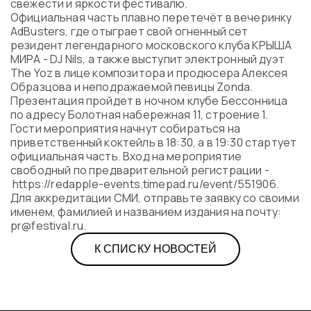
свежести и яркости фестивалю.
Официальная часть плавно перетечёт в вечеринку
AdBusters, где отыграет свой огненный сет
резидент легендарного московского клуба КРЫША
МИРА - DJ Nils, а также выступит электронный дуэт
The Yoz в лице композитора и продюсера Алексея
Образцова и неподражаемой певицы Zonda.
Презентация пройдет в ночном клубе Бессонница
по адресу Болотная набережная 11, строение 1.
Гости мероприятия начнут собираться на
приветственный коктейль в 18:30, а в 19:30 стартует
официальная часть. Вход на мероприятие
свободный по предварительной регистрации -
https://redapple-events.timepad.ru/event/551906.
Для аккредитации СМИ, отправьте заявку со своими
именем, фамилией и названием издания на почту:
pr@festival.ru.
К СПИСКУ НОВОСТЕЙ