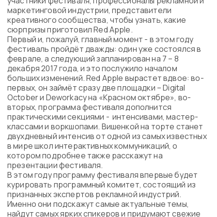
участники фестиваля, профессионалы рекламной и
Программа
маркетинговой индустрии, представители
Часто задаваемые вопросы
креативного сообщества, чтобы узнать, какие
сюрпризы приготовил Red Apple.
Партнеры
Первый и, пожалуй, главный момент - в этом году
Контакты
фестиваль пройдёт дважды: один уже состоялся в
Блог
феврале, а следующий запланирован на 7 – 8
Цикл лекций
декабря 2017 года, и это послужило началом
больших изменений. Red Apple вырастет вдвое: во-
первых, он займёт сразу две площадки – Digital
October и Deworkacy на «Красном октябре», во-
вторых, программа фестиваля дополнится
ВОЙТИ
практическими секциями - интенсивами, мастер-
классами и воркшопами. Вишенкой на торте станет
двухдневный интенсив от одной из самых известных
в мире школ интерактивных коммуникаций, о
котором подробнее также расскажут на
презентации фестиваля.
В этом году программу фестиваля впервые будет
курировать программный комитет, состоящий из
признанных экспертов рекламной индустрий.
Именно они подскажут самые актуальные темы,
найдут самых ярких спикеров и придумают свежие