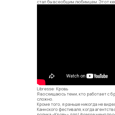
стал бы всеобщим любимцем. Этот кей
Libresse: Кровь
Я восхищаюсь теми, кто работает с б
сложно.
Кроме того, я раньше никогда не виде
Каннского фестиваля, когда агентств
ролика «Кровь» для Libresse меня пр