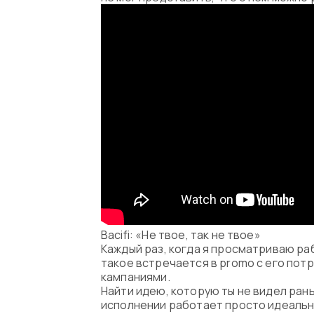
Bacifi: «Не твое, так не твое»
Каждый раз, когда я просматриваю ра
такое встречается в promo с его по
кампаниями.
Найти идею, которую ты не видел рань
исполнении работает просто идеально