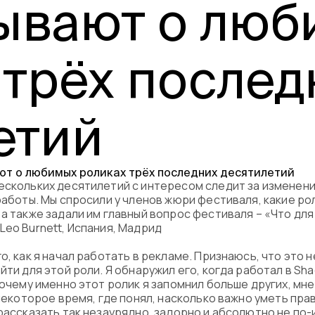
ывают о лю
Программа
Часто задава
 трёх послед
Партнеры
етий
Контакты
Блог
ескольких десятилетий с интересом следит за изменен
 работы. Мы спросили у членов жюри фестиваля, какие р
Цикл лекций
 а также задали им главный вопрос фестиваля – «Что дл
Leo Burnett, Испания, Мадрид
о, как я начал работать в рекламе. Признаюсь, что это н
йти для этой роли. Я обнаружил его, когда работал в S
Почему именно этот ролик я запомнил больше других, мне
 некоторое время, где понял, насколько важно уметь прав
рассказать так незаурядно, задорно и абсолютно не по-