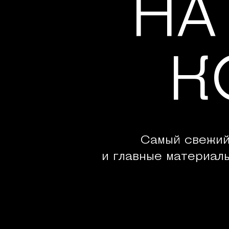
НА
К
Самый свежий
и главные материал