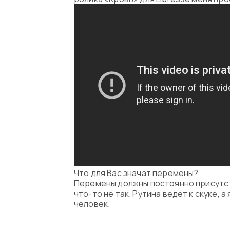
Что для Вас значат перемены?
Перемены должны постоянно присутств
что-то не так. Рутина ведет к скуке, а
человек.