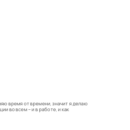
няю время от времени, значит я делаю
ции во всем – и в работе, и как