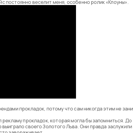
с постоянно веселит меня, особенно ролик «Клоуны».
рендами прокладок, потому что сам никогда этим не зан
л рекламу прокладок, которая могла бы запомниться. До 
о выиграло своего Золотого Льва. Они правда заслужили
осто завораживает.