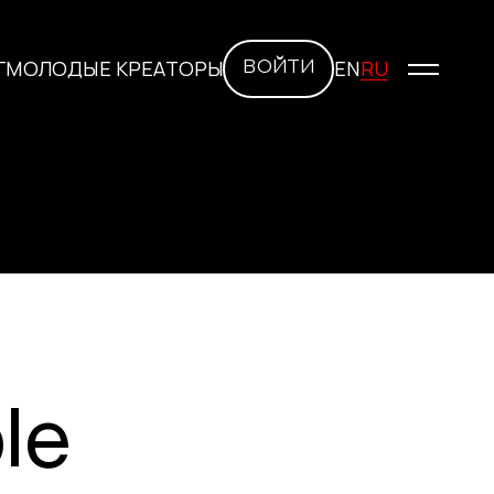
RU
Г
МОЛОДЫЕ КРЕАТОРЫ
EN
ВОЙТИ
иваля
ия
le
награды