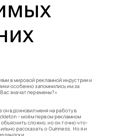
бимых
емые вопросы
них
иями в мировой рекламной индустрии и
олики особенно запомнились им за
я Вас значат перемены?»
е он вдохновил меня на работу в
hackleton – моём первом рекламном
 объяснить сложно, но он точно что-
ильно рассказать о Guinness. Но я и
ирландски.