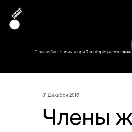
Креатив
Главная
Блог
Члены жюри Red Apple рассказыва
Медиа
Маркетинг
Молодые к
01 Декабря 2016
Члены ж