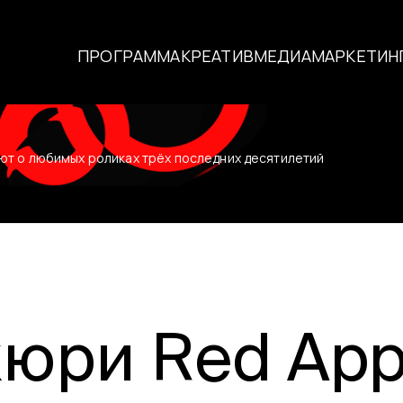
ПРОГРАММА
КРЕАТИВ
МЕДИА
МАРКЕТИН
О фестивале
ют о любимых роликах трёх последних десятилетий
История фест
реаторы
Условия участ
Жюри
Победители
юри Red App
Специальные 