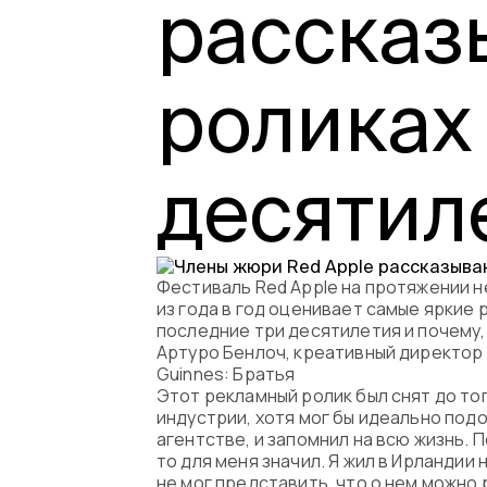
рассказ
роликах
десятил
Фестиваль Red Apple на протяжении н
из года в год оценивает самые яркие
последние три десятилетия и почему,
Артуро Бенлоч, креативный директор 
Guinnes: Братья
Этот рекламный ролик был снят до тог
индустрии, хотя мог бы идеально подо
агентстве, и запомнил на всю жизнь. 
то для меня значил. Я жил в Ирландии
не мог представить, что о нем можно 