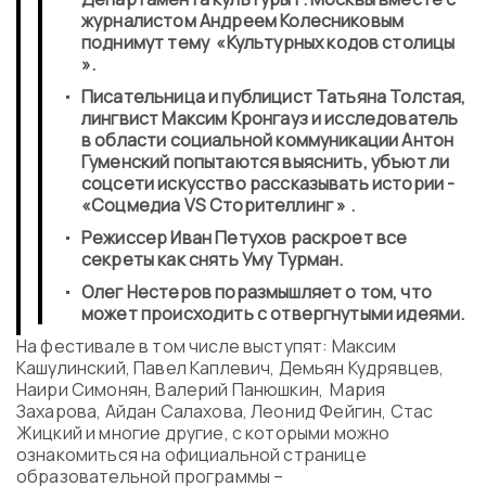
журналистом Андреем Колесниковым
поднимут тему
«
Культурных кодов столицы
».
Писательница и публицист Татьяна Толстая,
лингвист Максим Кронгауз и исследователь
в области социальной коммуникации Антон
Гуменский попытаются выяснить, убъют ли
соцсети искусство рассказывать истории -
«
Соцмедиа VS Сторителлинг
»
.
Режиссер Иван Петухов раскроет все
секреты как снять Уму Турман.
Олег Нестеров поразмышляет о том, что
может происходить с отвергнутыми идеями.
На фестивале в том числе выступят: Максим
Кашулинский, Павел Каплевич, Демьян Кудрявцев,
Наири Симонян, Валерий Панюшкин, Мария
Захарова, Айдан Салахова, Леонид Фейгин, Стас
Жицкий и многие другие, с которыми можно
ознакомиться на официальной странице
образовательной программы –