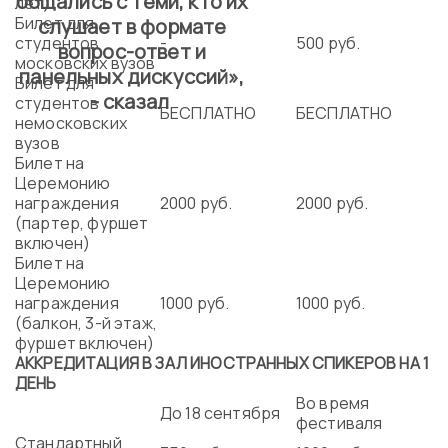
общались с теми, кто их
лет)
Билет для
слушает в формате
студентов
-
500 руб.
вопрос-ответ и
московских вузов
панельных дискуссий»,
Билет для
- сказал
студентов
БЕСПЛАТНО
БЕСПЛАТНО
немосковских
вузов
Билет на
Церемонию
награждения
2000 руб.
2000 руб.
(партер, фуршет
включен)
Билет на
Церемонию
награждения
1000 руб.
1000 руб.
(балкон, 3-й этаж,
фуршет включен)
АККРЕДИТАЦИЯ В ЗАЛ ИНОСТРАННЫХ СПИКЕРОВ НА 1
ДЕНЬ
Во время
До 18 сентября
фестиваля
Стандартный