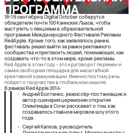
18-19 сентября в
Digital
October
соберутся
обладатели почти 100 Каннских Львов, чтобы
выступить с лекциями в образовательной
программе Международного Фестиваля Рекламы
Red
Apple
. Кроме того, как заявлялось ранее,
фестиваль решил выйти за рамки рекламного
сообщества и пригласить людей, понимающих, как
создавать что-то в этом мире, кроме рекламы.
Red Apple в этом году - это круговорот перемен и
самая свободная площадка для масштабной
креативной коммуникации. Именно поэтому речь
пойдет о творчестве в глобальном смысле.
В рамках
Red Apple 2014:
Андрей Болтенко, режиссёр-постановщик и
автор сценария церемонии открытия
Олимпиады в Сочи расскажет о том, как
создавалось главное мировое шоу этого
года.
Сергей Капков, руководитель
Департамента культуры г. Москвы вместе с