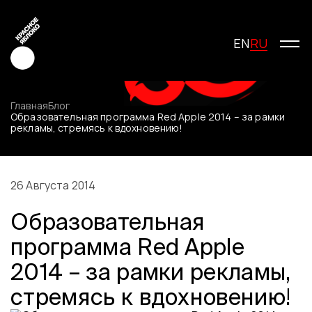
RU
EN
Главная
Блог
Образовательная программа Red Apple 2014 – за рамки
рекламы, cтремясь к вдохновению!
Креатив
Медиа
Маркетинг
26 Августа 2014
Молодые креаторы
Образовательная
О фестивале
История фестиваля
программа Red Apple
Условия участия
2014 – за рамки рекламы,
Жюри
Победители
cтремясь к вдохновению!
Специальные награды