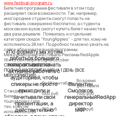
www.festival-program.ru
Билетная программа фестиваля в этом году
расширяет свои возможности. Так, например,
иногородние студенты смогут попасть на
фестиваль совершенно бесплатно, а студенты
московских вузов смогут купить билет на месте в
два раза дешевле. Появилась и отдельная
категория скидок “YoungApples” - для тех, кому не
исполнилось 28 лет. Подробности можно узнать на
сайте образовательной программы.
«По формату мы хотим
Международный Фестиваль Рекламы RedApple
добиться большего
18 и 19 сентября в DigitalOctober
интерактива и начать
СТОИМОСТЬ БИЛЕТОВ:
ПОЛНАЯ АККРЕДИТАЦИЯ НА 1 ДЕНЬ (ВСЕ
активнее работать с
МЕРОПРИЯТИЯ)
аудиторией, чтобы
Во время
До 18 сентября
спикеры не просто
Валентин
фестиваля
приходили и
Смоляков,
Стандартный
1000 руб.
1500 руб.
билет
зачитывали свои
генеральный
Red
App
YoungApples (для
презентации, а
директор
тех, кому не
750 руб.
1000 руб.
действительно
МФР
исполнилось 28