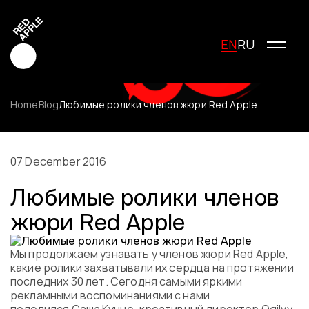
EN
RU
Home
Blog
Любимые ролики членов жюри Red Apple
Red Apple Creative
Red Apple Media
07 December 2016
Red Apple Marketing
Любимые ролики членов
Red Apple Young Creators
жюри Red Apple
About the festival
History of the festival
Cost of participation
Мы продолжаем узнавать у членов жюри Red Apple,
какие ролики захватывали их сердца на протяжении
Jury
последних 30 лет. Сегодня самыми яркими
Winners
рекламными воспоминаниями с нами
Special Awards