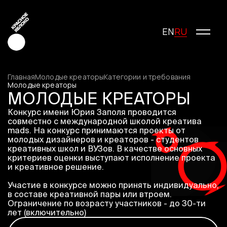
RU
EN
Главная
Молодые креаторы
Категории и требования
Молодые креаторы
МОЛОДЫЕ КРЕАТОРЫ
Креатив
Конкурс имени Юрия Заполя проводится
Медиа
совместно с международной школой креатива
mads. На конкурс принимаются проекты от
Маркетинг
молодых дизайнеров и креаторов - студентов
Молодые креаторы
креативных школ и ВУЗов. В качестве основных
критериев оценки выступают исполнение проекта
О фестивале
и креативное решение.
История фестиваля
Условия участия
Участие в конкурсе можно принять индивидуально,
в составе креативной пары или втроем.
Жюри
Ограничение по возрасту участников - до 30-ти
Победители
лет (включительно)
Специальные награды