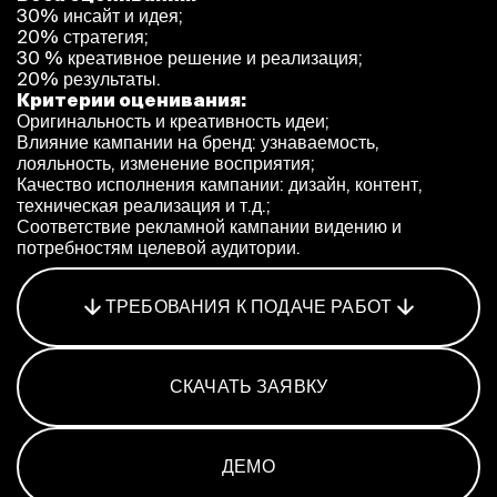
Программа
30% инсайт и идея;
20% стратегия;
Часто задаваемые вопросы
30 % креативное решение и реализация;
Партнеры
20% результаты.
Контакты
Критерии оценивания:
Блог
Оригинальность и креативность идеи;
Влияние кампании на бренд: узнаваемость,
Цикл лекций
лояльность, изменение восприятия;
Качество исполнения кампании: дизайн, контент,
техническая реализация и т.д.;
Соответствие рекламной кампании видению и
потребностям целевой аудитории.
ВОЙТИ
ТРЕБОВАНИЯ К ПОДАЧЕ РАБОТ
СКАЧАТЬ ЗАЯВКУ
ДЕМО