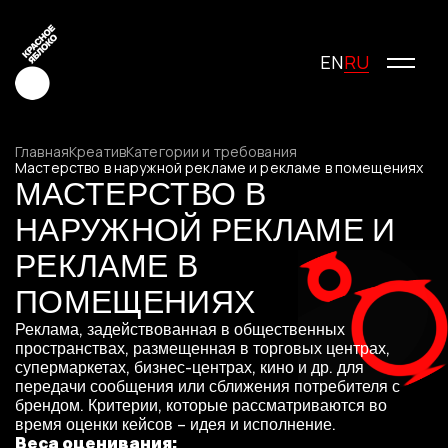
RU
EN
Главная
Креатив
Категории и требования
Мастерство в наружной рекламе и рекламе в помещениях
МАСТЕРСТВО В
Креатив
НАРУЖНОЙ РЕКЛАМЕ И
Медиа
РЕКЛАМЕ В
Маркетинг
Молодые креаторы
ПОМЕЩЕНИЯХ
О фестивале
Реклама, задействованная в общественных
История фестиваля
пространствах, размещенная в торговых центрах,
Условия участия
супермаркетах, бизнес-центрах, кино и др. для
передачи сообщения или сближения потребителя с
Жюри
брендом. Критерии, которые рассматриваются во
Победители
время оценки кейсов – идея и исполнение.
Специальные награды
Веса оценивания: