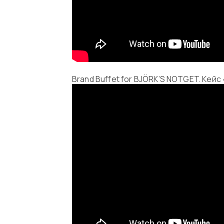
Brand Buffet for BJÖRK’S NOTGET. Кейс «