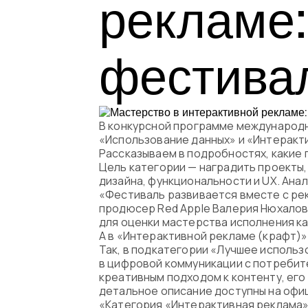
рекламе:
фестивал
В конкурсной программе международно
«Использование данных» и «Интеракти
Рассказываем в подробностях, какие 
Цель категории — наградить проекты,
дизайна, функциональности и UX. Анал
«Фестиваль развивается вместе с ре
продюсер Red Apple Валерия Нюхалова
для оценки мастерства исполнения ка
А в «Интерактивной рекламе (крафт)» 
Так, в подкатегории «Лучшее исполь
в цифровой коммуникации с потребител
креативным подходом к контенту, его
детальное описание доступны на офици
«Категория «Интерактивная реклама» 