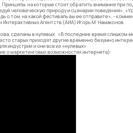
 Принципы, на которые стоит обратить внимание при по
ледуй человеческую природу и сценарии поведения», «Уд
дь о том, на какой фестиваль вы ее отправите», - комм
 Интерактивных Агентств (АИА) Игорь М. Намаконов.
ва, сделаны в нулевых: «В последнее время слишком м
 место старых приходят другие временно безумно интер
ля индустрии и они все из «нулевых»:
ние о маркетинговых возможностях интернета):