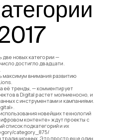
категории
емые вопросы
2017
ь две новых категории —
число достигло двадцати.
.
ть максимум внимания развитию
ions.
а её тренды, — комментирует
ктов в Digital растет молниеносно, и
анных с инструментами и кампаниями.
ital».
 использования новейших технологий
 цифровом контенте» ждут проекты с
й список подкатегорий и их
egory/category_875/
з традиционных. Это просто еще один