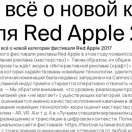
 всё о новой 
Программа
Часто задава
я Red Apple 
Партнеры
Контакты
го фестиваля рекламы Red Apple в этом году появилос
вная реклама (мастерство)». Таким образом, их общее 
проекты ждёт жюри в «Интерактивной рекламе (крафт)»
Блог
 в которых задействованы новейшие технологии, удели
огичная номинация была недавно запущена и на Cannes L
кламной индустрией и старается оперативно отвечать н
Цикл лекций
. — Мы обратили внимание, что уровень реализации прое
мпаний уже «не хватает» существующих категорий, связ
оценивается именно качество исполнения кампании в dig
зование новейших технологий» жюри оценит мастерство
ем - AR, VR, AI и т.д. А в «Лучшем специализированном
 размещению и трансляции в цифровом контексте. Полны
альном сайте фестиваля: https://festival.ru/awards/cat
с точки зрения оценки ничем не отличается от любой и