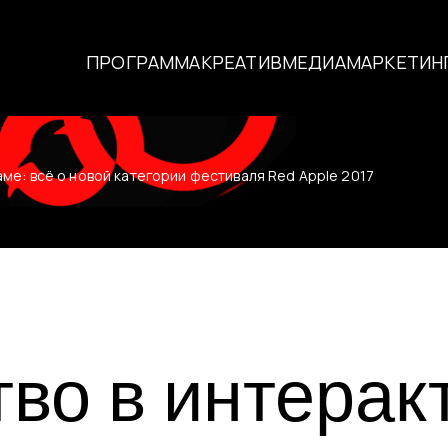
ПРОГРАММА
КРЕАТИВ
МЕДИА
МАРКЕТИН
О фестивале
ме: всё о новой категории фестиваля Red Apple 2017
История фест
реаторы
Условия участ
Жюри
Победители
во в интерак
Специальные 