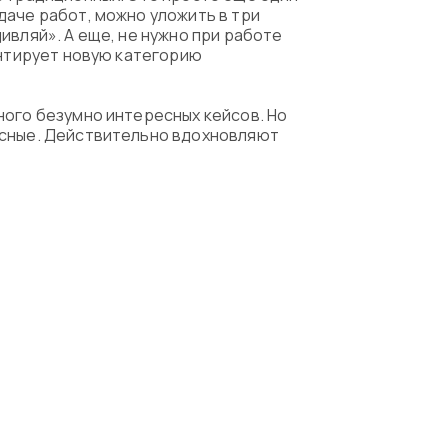
даче работ, можно уложить в три
ивляй». А еще, не нужно при работе
ентирует новую категорию
ного безумно интересных кейсов. Но
есные. Действительно вдохновляют