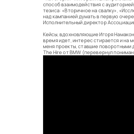
способ взаимодействия с аудиторией.
тезиса: «Вторичное на свалку», «Исс
над кампанией думать в первую очере
Исполнительный директор Ассоциации
Кейсы, вдохновляющие Игоря Намаконо
время идет, интерес стирается и на
меня проекты, ставшие поворотными д
The Hire от BMW (перевернул понима