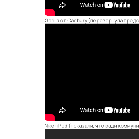
Gorilla от Cadbury (перевернула пре
Nike+iPod (показали, что ради комму