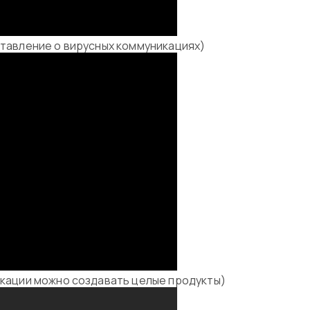
дставление о вирусных коммуникациях)
никации можно создавать целые продукты)