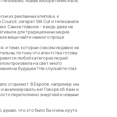
 The Beatles, новые изобретения и все,
сни из рекламных клипов и, к
ouncil, сигарет Silk Cut и телеканала
еи. Самое главное - я ведь даже не
еативное для традиционных медиа
акие вещи найти намного проще.
я, и теми, которые совсем недавно не
тельны, потому что агентства готовы
нравятся любой категории людей.
елом произвела на свет много
зания на будущее? Не спускайте глаз
ало отдыхают. В Европе, например, мы
и анализировать ее! Говоря об Азии и
росто переполнено энергией и новыми
 думаю, что это было бы очень круто.