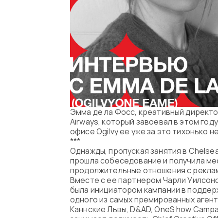
Эмма де ла Фосс, креативный директо
Airways, который завоевал в этом год
офисе Ogilvy ее уже за это тихонько 
***
Однажды, пропуская занятия в Chelsea
прошла собеседование и получила мес
продолжительные отношения с реклам
Вместе с ее партнером Чарли Уилсоно
была инициатором кампании в поддерж
одного из самых премированных агент
Каннские Львы, D&AD, OneS how Camp