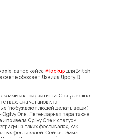
Apple, автор кейса
#lookup
для British
на свете обожает Дэвида Дрогу. В
рекламы и копирайтинга. Она успешно
тствах, она установила
ые “побуждают людей делать вещи”.
Ogilvy One. Легендарная пара также
 привела Ogilvy One к статусу
аграды на таких фестивалях, как
азных фестивалей. Сейчас Эмма