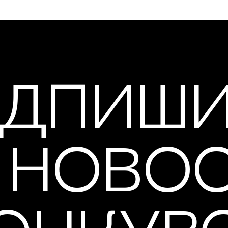
ДПИШ
 НОВО