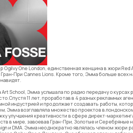
р Ogilvy One London, единственная женщина в жюри Red 
у Гран-При Cannes Lions. Кроме того, Эмма больше всех 
ненавидят.
 Art School, Эмма услышала по радио передачу о курсах 
то.Спустя 11 лет, проработав в 4 разных рекламных аген
ной индустрией и продолжает создавать работы, котор
м, Эмма возглавляла множество проектов в лондонском 
ку улучшения креативности в сфере директ-маркетинга и
ств в мире, завоевав Гран-При, Золотые и Серебряные н
aign и DMA. Эмма неоднократно являлась членом жюри р