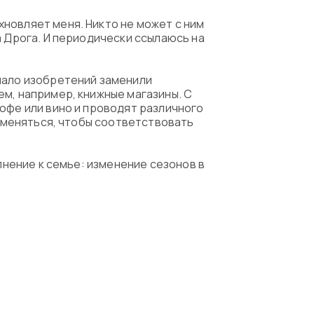
новляет меня. Никто не может с ним
а Дрога. И периодически ссылаюсь на
 мало изобретений заменили
ем, например, книжные магазины. С
офе или вино и проводят различного
я меняться, чтобы соответствовать
лнениe к семье: изменение сезонов в