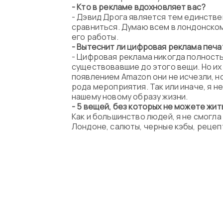
- Кто в рекламе вдохновляет вас?
- Дэвид Дрога является тем единстве
сравниться. Думаю всем в лондонском
его работы.
- Вытеснит ли цифровая реклама печ
- Цифровая реклама никогда полность
существовавшие до этого вещи. Но их
появлением Amazon они не исчезли, н
рода мероприятия. Так или иначе, я н
нашему новому образу жизни.
- 5 вещей, без которых не можете жит
Как и большинство людей, я не смогла
Лондоне, салюты, черные кэбы, рецепт