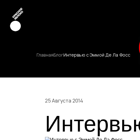
Креатив
Главная
Блог
Интервью с Эммой Де Ла Фосс
Медиа
Маркетинг
Молодые к
25 Августа 2014
Интервь