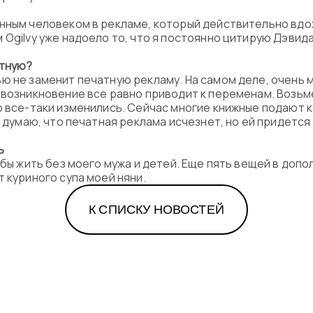
нным человеком в рекламе, который действительно вдох
 Ogilvy уже надоело то, что я постоянно цитирую Дэвид
атную?
ю не заменит печатную рекламу. На самом деле, очень
 возникновение все равно приводит к переменам. Возьм
о все-таки изменились. Сейчас многие книжные подают к
е думаю, что печатная реклама исчезнет, но ей придетс
ь
 бы жить без моего мужа и детей. Еще пять вещей в допо
 куриного супа моей няни.
К СПИСКУ НОВОСТЕЙ