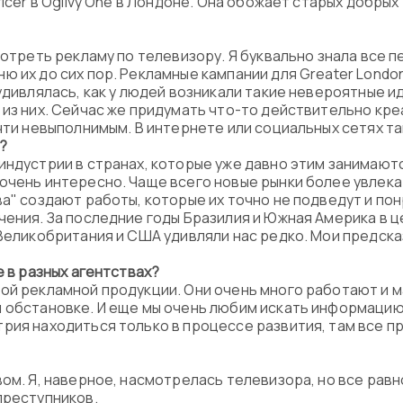
icer в Ogilvy One в Лондоне. Она обожает старых добрых
мотреть рекламу по телевизору. Я буквально знала все пе
 их до сих пор. Рекламные кампании для Greater London C
удивлялась, как у людей возникали такие невероятные ид
 из них. Сейчас же придумать что-то действительно кр
очти невыполнимым. В интернете или социальных сетях т
?
индустрии в странах, которые уже давно этим занимаютс
очень интересно. Чаще всего новые рынки более увлека
ва" создают работы, которые их точно не подведут и по
чения. За последние годы Бразилия и Южная Америка в ц
 Великобритания и США удивляли нас редко. Мои предска
е в разных агентствах?
ой рекламной продукции. Они очень много работают и м
 обстановке. И еще мы очень любим искать информацию 
рия находиться только в процессе развития, там все п
ом. Я, наверное, насмотрелась телевизора, но все равно
преступников.