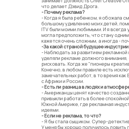
занимает должность Chief Creative Off
что делает Дэвид Дрога.
- Почему реклама?
- Когда я была ребенком, я обожала с
большому удивлению моих детей, помню
ITV были моими любимыми. И я всегда 
могла предположить, что стану одним
кажется очень сложным, а иногда - п
-За какой страной будущее индустрии
- Наблюдать за развитием рекламной 
уделяли рекламе должного внимания, 
рисковать. Когда же "пионеры креати
Конечно, в любом правиле есть исклю
замечательных работ, в то время как
с Африки и России.
- Есть ли разница в людях и атмосфер
- Американцы ценят качество созданн
привыкли работать в более спокойной
Южной Америке, где рекламная индуст
идеями.
- Если не реклама, то что?
- Я бы стала сыщиком. Супер-детектив
У меня бы хорошо получилось ловить 