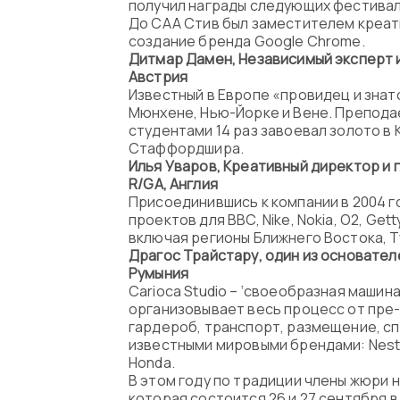
получил награды следующих фестивалей
До CAA Стив был заместителем креат
создание бренда Google Chrome.
Дитмар Дамен, Независимый эксперт и
Австрия
Известный в Европе «провидец и знат
Мюнхене, Нью-Йорке и Вене. Преподае
студентами 14 раз завоевал золото в
Стаффордшира.
Илья Уваров, Креативный директор и 
R
/
GA
, Англия
Присоединившись к компании в 2004 г
проектов для BBC, Nike, Nokia, O2, Ge
включая регионы Ближнего Востока, Т
Драгос Трайстару, один из основате
Румыния
Carioca Studio – ‘своеобразная машин
организовывает весь процесс от пре-
гардероб, транспорт, размещение, сп
известными мировыми брендами: Nestle,
Honda.
В этом году по традиции члены жюри 
которая состоится 26 и 27 сентября в