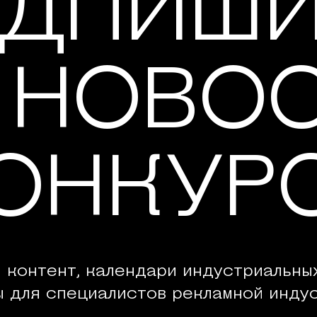
ДПИШ
 НОВО
ОНКУР
 контент, календари индустриальны
ы для специалистов рекламной индус