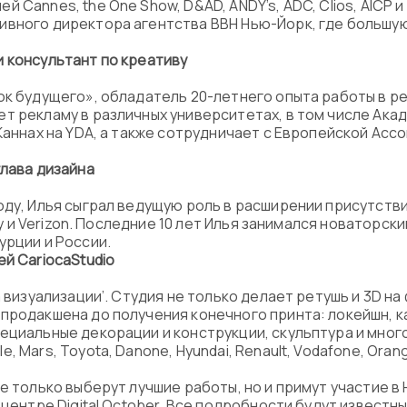
 Cannes, the One Show, D&AD, ANDY’s, ADC, Clios, AICP и
ивного директора агентства BBH Нью-Йорк, где большую
 консультант по креативу
ок будущего», обладатель 20-летнего опыта работы в р
т рекламу в различных университетах, в том числе Акад
 Каннах на YDA, а также сотрудничает с Европейской Ас
глава дизайна
оду, Илья сыграл ведущую роль в расширении присутствия
tty и Verizon. Последние 10 лет Илья занимался новаторск
урции и России.
лей
Carioca
Studio
а визуализации’. Студия не только делает ретушь и 3D н
продакшена до получения конечного принта: локейшн, ка
ециальные декорации и конструкции, скульптура и мног
 Mars, Toyota, Danone, Hyundai, Renault, Vodafone, Oran
не только выберут лучшие работы, но и примут участие 
 центре Digital October. Все подробности будут известн