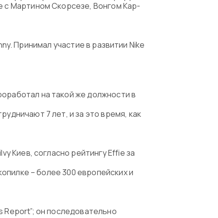
е с Мартином Скорсезе, Вонгом Кар-
unny. Принимал участие в развитии Nike
роработал на такой же должности в
удничают 7 лет, и за это время, как
y Киев, согласно рейтингу Effie за
 копилке – более 300 европейских и
s Report”; он последовательно