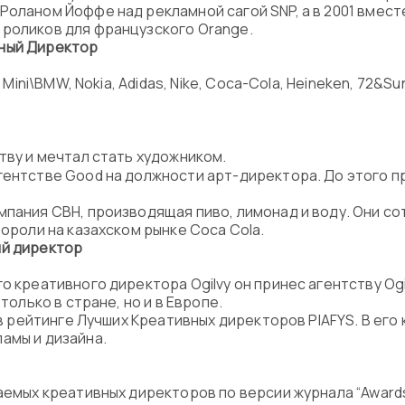
Роланом Йоффе над рекламной сагой SNP, а в 2001 вмест
 роликов для французского Orange.
вный Директор
, Mini\BMW, Nokia, Adidas, Nike, Coca-Cola, Heineken, 72&S
ству и мечтал стать художником.
гентстве Good на должности арт-директора. До этого п
пания CBH, производящая пиво, лимонад и воду. Они сотр
бороли на казахском рынке Coca Cola.
ый директор
 креативного директора Ogilvy он принес агентству Ogilv
только в стране, но и в Европе.
 в рейтинге Лучших Креативных директоров PIAFYS. В его
амы и дизайна.
даемых креативных директоров по версии журнала “Award