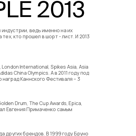
LE 2013
емые вопросы
индустрии, ведь именно на их
ех, кто прошел в шорт - лист. И 2013
ondon International, Spikes Asia, Asia
idas China Olympics. А в 2011 году под
 наград Каннского Фестиваля – 3
olden Drum, The Cup Awards, Epica,
вал Евгения Примаченко самым
ряда других брендов. В 1999 году Бруно