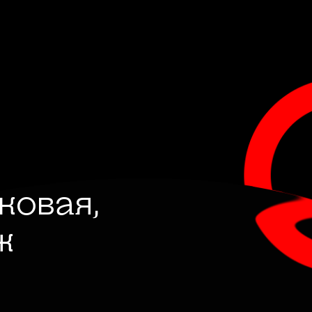
лковая,
ж