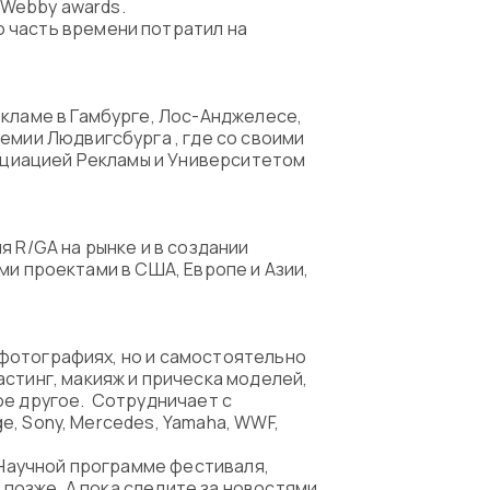
 Webby awards.
 часть времени потратил на
екламе в Гамбурге, Лос-Анджелесе,
емии Людвигсбурга , где со своими
социацией Рекламы и Университетом
 R/GA на рынке и в создании
ими проектами в США, Европе и Азии,
а фотографиях, но и самостоятельно
стинг, макияж и прическа моделей,
ое другое. Сотрудничает с
ge, Sony, Mercedes, Yamaha, WWF,
в Научной программе фестиваля,
ы позже. А пока следите за новостями