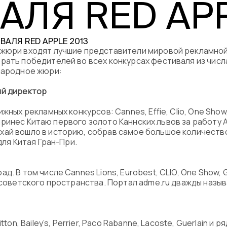
ЛЯ RED APP
Программа
Часто задава
 жюри входят лучшие представители мировой рекламной 
ать победителей во всех конкурсах фестиваля из числа т
Партнеры
ународное жюри:
Контакты
ый директор
ных рекламных конкурсов: Cannes, Effie, Clio, One Show, L
Блог
н принес Китаю первого золото Каннских львов за работу Ad
ай вошло в историю, собрав самое большое количество
для Китая Гран-При.
Цикл лекций
. В том числе Cannes Lions, Eurobest, CLIO, One Show, G
стсоветского пространства. Портал adme.ru дважды назы
ton, Bailey’s, Perrier, Paco Rabanne, Lacoste, Guerlain и 