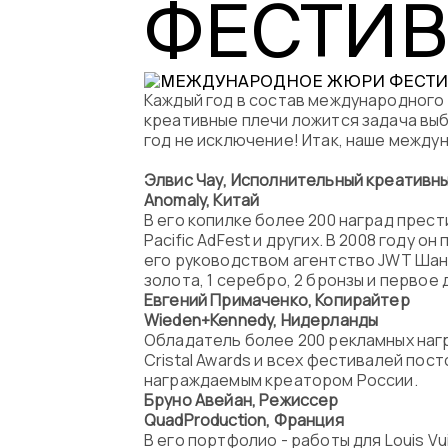
ФЕСТИВА
Каждый год в состав международного
креативные плечи ложится задача выбр
год не исключение! Итак, наше межд
Элвис Чау, Исполнительный креативн
Anomaly
, Китай
В его копилке более 200 наград престиж
Pacific AdFest и других. В 2008 году о
его руководством агентство JWT Шанх
золота, 1 серебро, 2 бронзы и первое 
Евгений Примаченко, Копирайтер
Wieden
+
Kennedy
, Нидерланды
Обладатель более 200 рекламных наград
Cristal Awards и всех фестивалей по
награждаемым креатором России.
Бруно Авейан, Режиссер
Quad
Production
, Франция
В его портфолио - работы для Louis Vuit