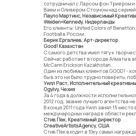
сотрудничал с Ларсом фон Триером и 
Ваем и Оливером Стоуном над серией
Пауло Мартинс, Независимый Креати
Weiden
+
Kennedy
, Нидерланды
Его клиенты: United Colors of Benetton
Football в России.
Берик Ергалиев, Арт-директор
Good
! Казахстан
С самого детства имел тягу к творче
Сейчас работает в городе Алматы в а
McCann Erickson Kazakhstan.
Один из любимых клиентов GOOD! - ком
бы в это ни было трудно поверить, по
Уилл Раст, Исполнительный креативн
Ogylvy
, Чехия
За 4 года в должности исполнительного
2012 год, звание лучшего агентства не 
В конце 2011 года Уилл занял 15 место
международных наград в области рекл
Стив Пек, Креативный директор
Creative
Artists
Agency
, США
Стив Пек входит в 10ку самых награж