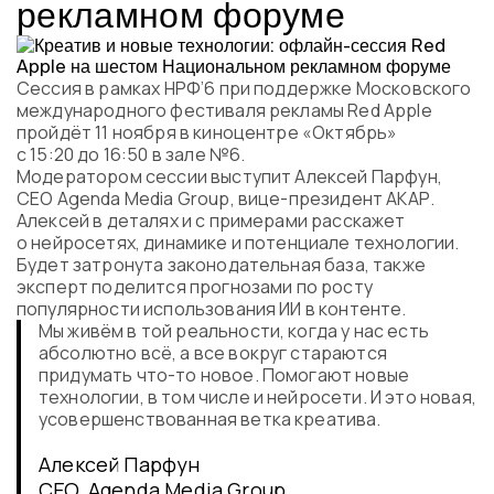
рекламном форуме
Программа
Часто задаваемые вопросы
Партнеры
Сессия в рамках НРФ’6 при поддержке Московского
Контакты
международного фестиваля рекламы Red Apple
Блог
пройдёт 11 ноября в киноцентре «Октябрь»
Цикл лекций
с 15:20 до 16:50 в зале №6.
Модератором сессии выступит Алексей Парфун,
CEO Agenda Media Group, вице-президент АКАР.
Алексей в деталях и с примерами расскажет
о нейросетях, динамике и потенциале технологии.
ВОЙТИ
Будет затронута законодательная база, также
эксперт поделится прогнозами по росту
популярности использования ИИ в контенте.
Мы живём в той реальности, когда у нас есть
абсолютно всё, а все вокруг стараются
придумать что-то новое. Помогают новые
технологии, в том числе и нейросети. И это новая,
усовершенствованная ветка креатива.
Алексей Парфун
CEO, Agenda Media Group