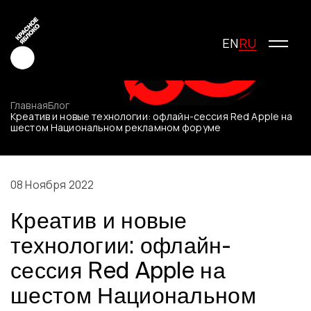
RU
EN
Главная
Блог
Креатив и новые технологии: офлайн-сессия Red Apple на
шестом Национальном рекламном форуме
Креатив
Медиа
Маркетинг
08 Ноября 2022
Молодые креаторы
Креатив и новые
О фестивале
История фестиваля
технологии: офлайн-
Условия участия
сессия Red Apple на
Жюри
Победители
шестом Национальном
Специальные награды