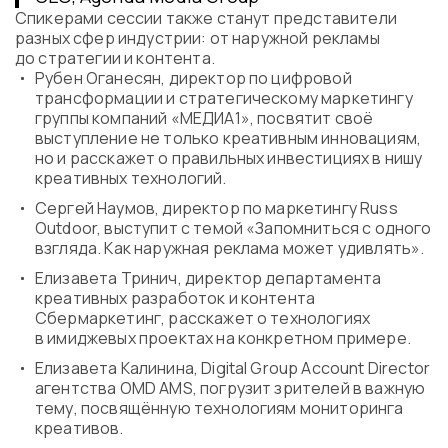
Спикерами сессии также станут представители
разных сфер индустрии: от наружной рекламы
до стратегии и контента.
Рубен Оганесян, директор по цифровой
трансформации и стратегическому маркетингу
группы компаний «МЕДИА1», посвятит своё
выступление не только креативным инновациям,
но и расскажет о правильных инвестициях в нишу
креативных технологий.
Сергей Наумов, директор по маркетингу Russ
Outdoor, выступит с темой «Запомниться с одного
взгляда. Как наружная реклама может удивлять».
Елизавета Тринич, директор департамента
креативных разработок и контента
Сбермаркетинг, расскажет о технологиях
в имиджевых проектах на конкретном примере.
Елизавета Калинина, Digital Group Account Director
агентства OMD AMS, погрузит зрителей в важную
тему, посвящённую технологиям мониторинга
креативов.