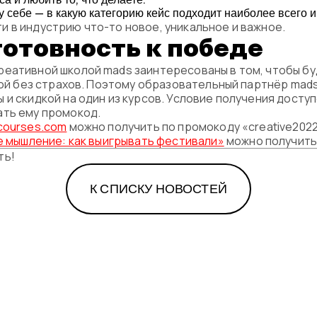
 себе — в какую категорию кейс подходит наиболее всего и
 в индустрию что-то новое, уникальное и важное.
отовность к победе
еативной школой mads заинтересованы в том, чтобы бу
адой без страхов. Поэтому образовательный партнёр ma
 и скидкой на один из курсов. Условие получения досту
ать ему промокод.
courses.com
можно получить по промокоду «creative2022
е мышление: как выигрывать фестивали»
можно получить 
ть!
К СПИСКУ НОВОСТЕЙ