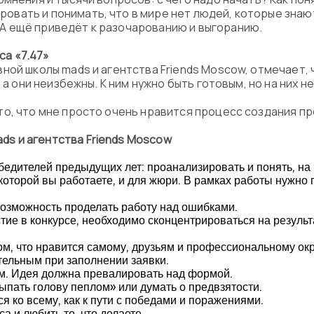
овать и понимать, что в мире нет людей, которые знаю
 А ещё приведёт к разочарованию и выгоранию.
са «7.47»
ной школы mads и агентства Friends Moscow, отмечает,
 а они неизбежны. К ним нужно быть готовым, но на них 
 то, что мне просто очень нравится процесс создания п
ds и агентства Friends Moscow
едителей предыдущих лет: проанализировать и понять, на 
 которой вы работаете, и для жюри. В рамках работы нужно 
возможность проделать работу над ошибками.
стие в конкурсе, необходимо сконцентрироваться на резуль
ом, что нравится самому, друзьям и профессиональному о
тельным при заполнении заявки.
ем. Идея должна превалировать над формой.
сыпать голову пеплом» или думать о предвзятости.
я ко всему, как к пути с победами и поражениями.
а и любить то, что делаете.