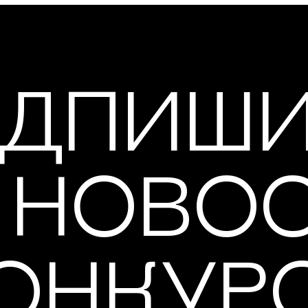
ДПИШ
 НОВО
ОНКУР