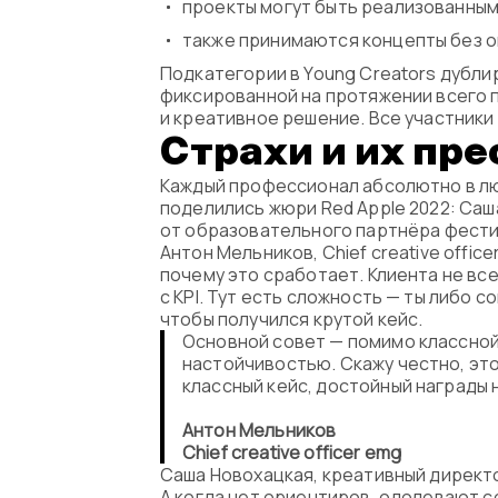
проекты могут быть реализованными
также принимаются концепты без о
Подкатегории в Young Creators дублир
фиксированной на протяжении всего 
и креативное решение. Все участники
Страхи и их пр
Каждый профессионал абсолютно в лю
поделились жюри Red Apple 2022: Саш
от образовательного партнёра фести
Антон Мельников, Chief creative offi
почему это сработает. Клиента не вс
с KPI. Тут есть сложность — ты либо 
чтобы получился крутой кейс.
Основной совет — помимо классной
настойчивостью. Скажу честно, это
классный кейс, достойный награды 
Антон Мельников
Chief creative officer emg
Саша Новохацкая, креативный директо
А когда нет ориентиров, одолевают со