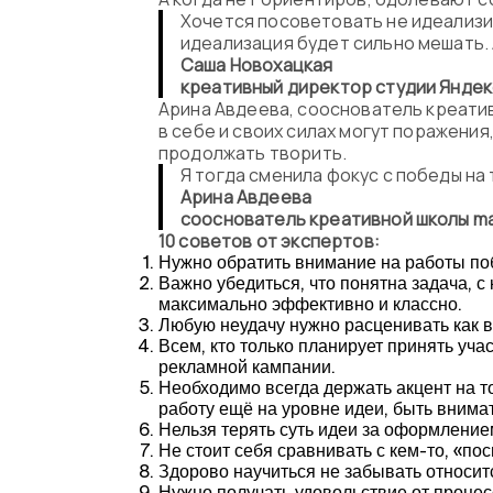
Хочется посоветовать не идеализир
идеализация будет сильно мешать.
Саша Новохацкая
креативный директор студии Яндек
Арина Авдеева, сооснователь креатив
в себе и своих силах могут поражения,
продолжать творить.
Я тогда сменила фокус с победы на
Арина Авдеева
сооснователь креативной школы ma
10 советов от экспертов:
Нужно обратить внимание на работы поб
Важно убедиться, что понятна задача, с
максимально эффективно и классно.
Любую неудачу нужно расценивать как 
Всем, кто только планирует принять уча
рекламной кампании.
Необходимо всегда держать акцент на т
работу ещё на уровне идеи, быть внима
Нельзя терять суть идеи за оформлени
Не стоит себя сравнивать с кем-то, «по
Здорово научиться не забывать относитс
Нужно получать удовольствие от процесс