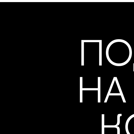
ПО
НА
К