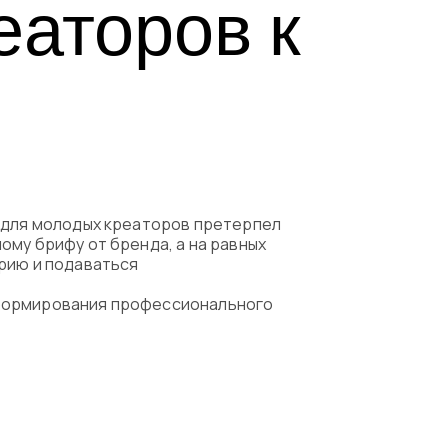
еаторов к
емые вопросы
с для молодых креаторов претерпел
ому брифу от бренда, а на равных
орию и подаваться
 формирования профессионального