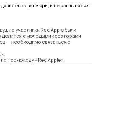
 донести это до жюри, и не распыляться.
дущие участники Red Apple были
ds делится с молодыми креаторами
пов — необходимо связаться с
».
по промокоду «Red Apple».