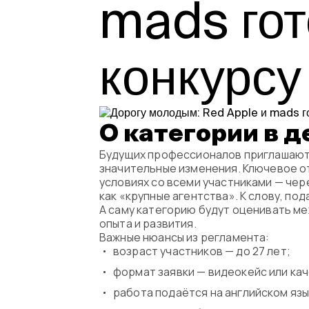
mads гот
конкурсу
О категории в д
Будущих профессионалов приглашают у
значительные изменения. Ключевое от
условиях со всеми участниками — чер
как «крупные агентства». К слову, под
А саму категорию будут оценивать м
опыта и развития.
Важные нюансы из регламента:
возраст участников — до 27 лет;
формат заявки — видеокейс или ка
работа подаётся на английском язы