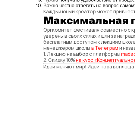
Важно честно ответить на вопрос самому
Каждый юный креатор может привнести
Максимальная г
Оргкомитет фестиваля совместно с кр
уверены в своих силах и шли за нагр
бесплатным доступом к лекциям школы
менеджером школы
в Телеграм
и назв
1. Лекцию на выбор с платформы
mads
2. Скидку 10%
на курс «Концептуально
Идеи меняют мир! Идеи пора воплоща