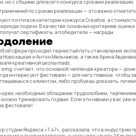
, но с общими для всего конкурса сроками реализации;
граничений по срокам реализации — это важно отметить 
уют почти все категории конкурса Creative, а стоимост
периода подачи. В качестве основных критериев оценки
 получат сертификаты, а победители — награды.
еодоление
бой сфере проходил тернистый путь становления эксп
а Новохацкая и Антон Мельников, а также Арина Авдеев
валя креативной школы mads.
cer emg, считает, что основной челлендж креатора — доне
егда интересуют фестивали — для него главное, чтобы з
соглашаешься с клиентом, либо пробуешь доказать, поче
 идеи, необходимо обладание трудолюбием, терпением,
 можно тренировать годами. Если эти навыки у вас уже е
на фестивале!
р студии Яндекса «7.47», рассказала, что в индустрию 
мнения и тысячи вопросов: с чего надо начать? Как поня