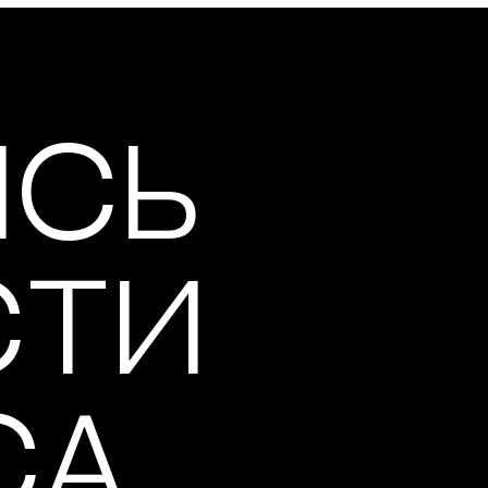
ИСЬ
СТИ
СА