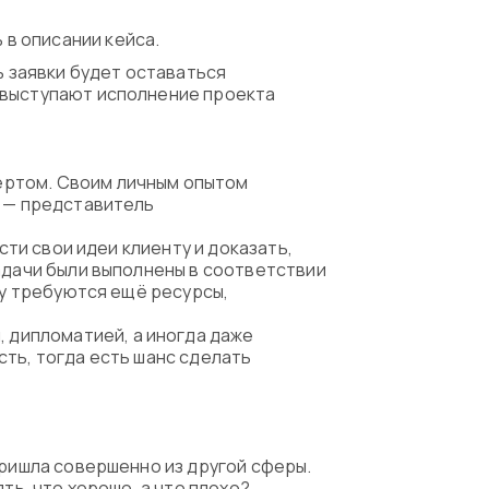
в описании кейса.
ь заявки будет оставаться
 выступают исполнение проекта
ертом. Своим личным опытом
а — представитель
сти свои идеи клиенту и доказать,
адачи были выполнены в соответствии
му требуются ещё ресурсы,
 дипломатией, а иногда даже
сть, тогда есть шанс сделать
пришла совершенно из другой сферы.
ть, что хорошо, а что плохо?