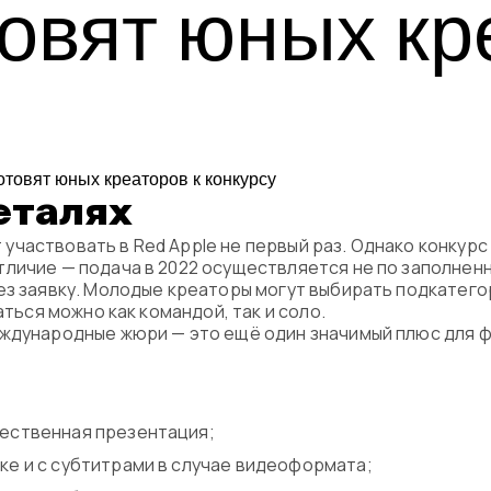
овят юных кр
Программа
Часто задава
Партнеры
Контакты
еталях
частвовать в Red Apple не первый раз. Однако конкур
Блог
личие — подача в 2022 осуществляется не по заполненн
ез заявку. Молодые креаторы могут выбирать подкатег
аться можно как командой, так и соло.
Цикл лекций
еждународные жюри — это ещё один значимый плюс для
чественная презентация;
ке и с субтитрами в случае видеоформата;