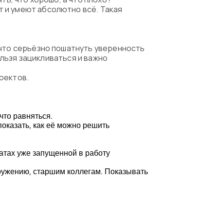
т и умеют абсолютно всё. Такая
 что серьёзно пошатнуть уверенность
нельзя зацикливаться и важно
роектов.
что равняться.
показать, как её можно решить
татах уже запущенной в работу
кружению, старшим коллегам. Показывать