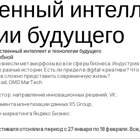
енный интелл
Программа
Часто задава
ии будущего
Партнеры
Контакты
обной
и внесли метаморфозы во все сферы бизнеса. Индустрия 
 это разные истории. Есть ли предел в digital-креативе? Ч
Блог
бств сложно представить современную жизнь?
ead, OMD MarTech
Цикл лекций
ктор, направление инновационных решений, VK;
мента монетизации данных Х5 Group;
з-маркетинга Яндекс.Бизнес.
тиваля отсняли в период с 27 января по 18 февраля. Все