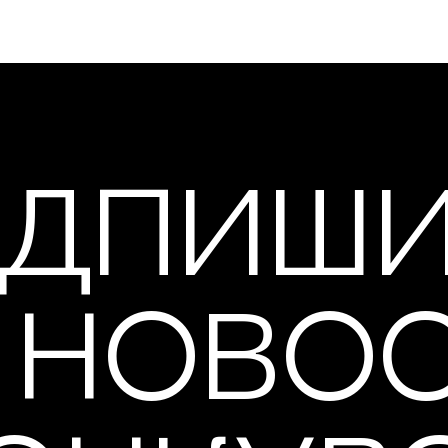
ДПИШ
 НОВО