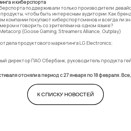
минга и киберспорта
иберспорта поддерживали только производители девайс
продукты, чтобы быть интересным аудитории. Как бренд
 компании покупают киберспортсменов и всегда ли зна
ером и говорить со зрителями на одном языке?
etacorp (Goose Gaming, Streamers Alliance, Outplay)
отдела продуктового маркетинга LG Electronics;
ный директор ПАО Сбербанк, руководитель продукта ге
тиваля отсняли в период с 27 января по 18 февраля. Все
К СПИСКУ НОВОСТЕЙ