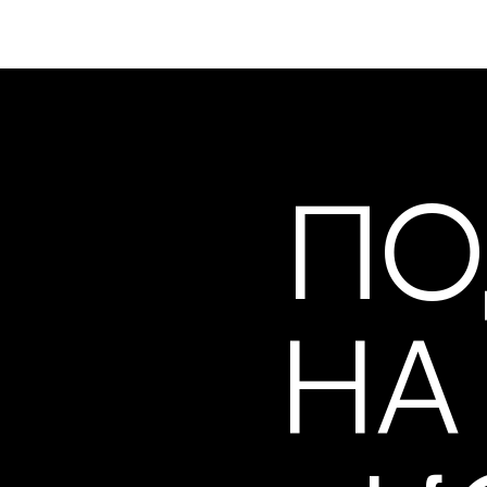
ПО
НА