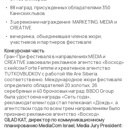
Программа
88 наград, присужденных обладателями 350
Часто задаваемые вопросы
Каннских львов
Партнеры
3 церемонии награждения: MARKETING, MEDIA и
Контакты
CREATIVE
Блог
вечеринка, объединившая членов жюри,
Цикл лекций
участников и партнеров фестиваля
Конкурсная часть
Гран-При фестиваля в направлениях MEDIA и
CREATIVE завоевали рекламное агентство «Восход»
ВОЙТИ
с кейсом Forte Femme и креативное агентство
TUTKOVBUDKOV с работой We Are Siberia
соответственно. Международное жюри фестиваля
определило обладателей 20 золотых, 26
серебряных и 40 бронзовых наград. BBDO Group
была удостоена награды «Сеть года»,
рекламодателем года стал телеканал «Дождь», а
агентством года по всем трем направлениям было
признано рекламное агентство «Восход».
GILAD KAT, директор по коммуникационному
планированию MediaCom Israel, Media Jury President: