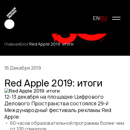
RU
EN
Главная
Блог
Red Apple 2019: итоги
Креатив
Медиа
16 Декабря 2019
Маркетинг
Red Apple 2019: итоги
Молодые креаторы
О фестивале
12-13 декабря на площадке Цифрового
История фестиваля
Делового Пространства состоялся 29-й
Условия участия
Международный фестиваль рекламы Red
Жюри
Apple:
Победители
60 часов образовательной программы более чем
Специальные награды
от 100 спикеров,