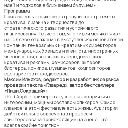
идей и подходов в ближайшем будущем»
Программа
Приглашенные спикеры затронули спектр тем - от
креатива, дизайна и творчества до
стратегического развития и устойчивого
планирования. Тезис о том, что «идеи меняют мир»
нашел свое отражение в выступлениях основателей
компаний, генеральных и креативных директоров
международных брендов и агентств, иностранных
членов жюри, наставников передовых школ
креатива и рекламы, режиссеров, актеров,
блогеров, комиков, музыкантов, композиторов,
сценаристов и продюсеров.
Максим Ильяхов, редактор и разработчик сервиса
проверки текста «Главред», автор бестселлера
«Пиши.Сокращай»:
«Red Apple - пример статусного мероприятия с
интересным, мощным составом спикеров. Самое
главное: в этом фестивале есть жизнь. Аудитория
действительно вовлечена в процесс и
заинтересована происходящим на сцене, что
всегда крайне приятно»