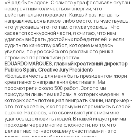
«Я рад быть здесь. С самого утра фестиваль окутан
невероятным количеством энергии, что
действительно поражает. Каждый раз, когда ты
направляешься в какое-либо место, ты чувствуешь,
что упускаешь что-то там, откуда уходишь. Что
касается конкурсной части, я считаю, что нам
удалось выбрать достойных победителей, и если
судить по качеству работ, которые мы здесь
увидели, то у российского рекламного рынка
огромные перспективы роста»
EDUARDO MARQUES, главный креативный директор
Publicis Spain, Creative Jury President:
«Большая честь для меня быть президентом жюри
креативного направления фестиваля. Мы
просмотрели около 500 работ. Золото мы
присудили лишь тем кейсам, в которых уверены: в
которых есть потенциал выиграть Канны, например -
это тот уровень, к которому мы стремились в своей
оценке. Надеюсь, что своим выступлением мне
удалось вдохновить людей. В нашей индустрии мы
проходим через многие сложности, но то, что
делает нас по-настоящему счастливыми - это