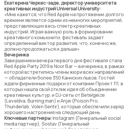
Екатерина Черкес-заде, директор университета
креативных индустрий Universal University:
«Мне кажется, что Red Apple на протяжении долгого
времени является одним из немногих мероприятий,
представляющих весь спектр креативных
индустрий. Играя важную роль в формировании
креативного комьюнити, фестиваль задает
определенный вектор развития, что, конечно же,
должно продолжаться и дальше»
Вечеринка
Завершением вечера первого дня фестиваля стала
Red Apple Party 2019 в Noor Bar — вечеринка, в рамках
которой встретились члены жюри всех направлений
— обладатели более 350 Каннских львов. Гостей
ждали фирменные подарки от компании Проект 111, в
которых нашла свой отклик идея об объединении
креативных культур, и DJ-сеты от Betelgeize
(Leveldva, Burning man) и Anjei (Poison Pro,
Thunderlab, Volen Sentir), которые обеспечили заряд
хорошего настроения на следующий день.
Ключевые партнеры:
Instagram (Генеральный social
media партнер), Sostav (Генеральный