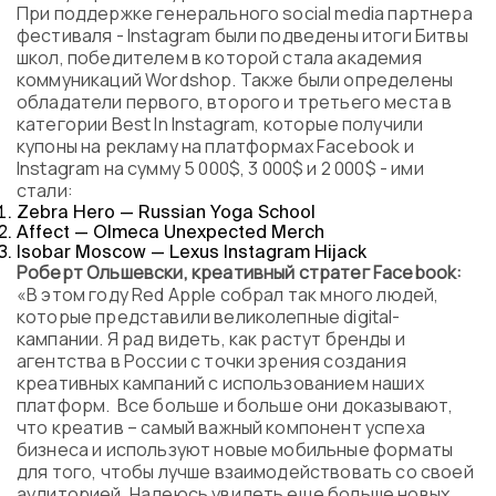
При поддержке генерального social media партнера
фестиваля - Instagram были подведены итоги Битвы
школ, победителем в которой стала академия
коммуникаций Wordshop. Также были определены
обладатели первого, второго и третьего места в
категории Best In Instagram, которые получили
купоны на рекламу на платформах Facebook и
Instagram на сумму 5 000$, 3 000$ и 2 000$ - ими
стали:
Zebra Hero — Russian Yoga School
Affect — Olmeca Unexpected Merch
Isobar Moscow — Lexus Instagram Hijack
Роберт Ольшевски, креативный стратег Facebook:
«В этом году Red Apple собрал так много людей,
которые представили великолепные digital-
кампании. Я рад видеть, как растут бренды и
агентства в России с точки зрения создания
креативных кампаний с использованием наших
платформ. Все больше и больше они доказывают,
что креатив – самый важный компонент успеха
бизнеса и используют новые мобильные форматы
для того, чтобы лучше взаимодействовать со своей
аудиторией. Надеюсь увидеть еще больше новых