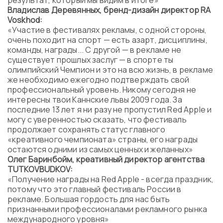
результат, который мы видим в итоге»
Владислав Деревянных, бренд-дизайн директор RA
Voskhod:
«Участие в фестивалях рекламы, с одной стороны,
очень походит на спорт — есть азарт, дисциплины,
команды, награды... С другой — в рекламе не
существует прошлых заслуг — в спорте ты
олимпийский Чемпион и это на всю жизнь, в рекламе
же необходимо ежегодно подтверждать свой
профессиональный уровень. Никому сегодня не
интересны твои Каннские львы 2009 года. За
последние 13 лет я ни разу не пропустил Red Apple и
могу с уверенностью сказать, что фестиваль
продолжает сохранять статус главного
«креативного чемпионата» страны, его награды
остаются одними из самых ценных и желанных»
Олег Баринбойм, креативный директор агентства
TUTKOVBUDKOV:
«Получение награды на Red Apple - всегда праздник,
потому что это главный фестиваль России в
рекламе. Большая гордость для нас быть
признанными профессионалами рекламного рынка
международного уровня»