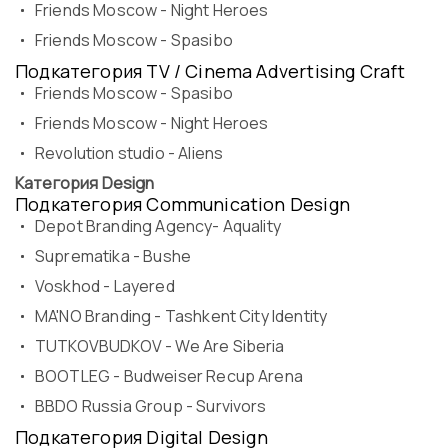
Friends Moscow - Night Heroes
Программа
Часто задаваемые вопросы
Friends Moscow - Spasibo
Партнеры
Подкатегория TV / Cinema Advertising Craft
Контакты
Friends Moscow - Spasibo
Блог
Friends Moscow - Night Heroes
Цикл лекций
Revolution studio - Aliens
Категория Design
Подкатегория Communication Design
Depot Branding Agency- Aquality
ВОЙТИ
Suprematika - Bushe
Voskhod - Layered
MA'NO Branding - Tashkent City Identity
TUTKOVBUDKOV - We Are Siberia
BOOTLEG - Budweiser Recup Arena
BBDO Russia Group - Survivors
Подкатегория Digital Design