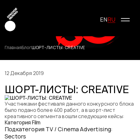
RU
EN
Главная
Блог
ШОРТ-ЛИСТЫ: CREATIVE
Креатив
Медиа
12 Декабря 2019
Маркетинг
ШОРТ-ЛИСТЫ: CREATIVE
Молодые креаторы
О фестивале
Участниками фестиваля данного конкурсного блока
История фестиваля
было подано более 400 работ, а в шорт-лист
Условия участия
креативного сегмента вошли следующие кейсы:
Жюри
Категория Film
Подкатегория TV / Cinema Advertising:
Победители
Sectors
Специальные награды