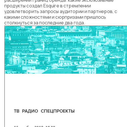
расширении границ бренда: какие эксклюзивные
Программа
продукты создал Esquire в стремлении
Часто задаваемые вопросы
удовлетворить запросы аудитории и партнеров, с
какими сложностями и сюрпризами пришлось
Партнеры
столкнуться за последние два года.
Контакты
Блог
Цикл лекций
ВОЙТИ