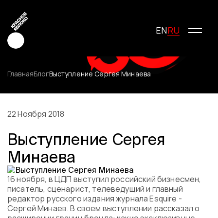
RU
EN
Главная
Блог
Выступление Сергея Минаева
Креатив
Медиа
22 Ноября 2018
Маркетинг
Выступление Сергея
Молодые креаторы
Минаева
О фестивале
История фестиваля
Условия участия
16 ноября, в ЦДП выступил российский бизнесмен,
писатель, сценарист, телеведущий и главный
Жюри
редактор русского издания журнала Esquire -
Победители
Сергей Минаев. В своем выступлении рассказал о
Специальные награды