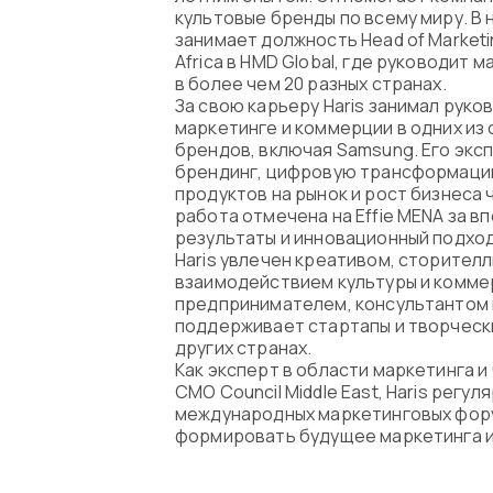
культовые бренды по всему миру. В
Программа
занимает должность Head of Marketing
Africa в HMD Global, где руководит
Часто задава
в более чем 20 разных странах.
За свою карьеру Haris занимал руко
маркетинге и коммерции в одних из
Партнеры
брендов, включая Samsung. Его экс
брендинг, цифровую трансформацию
продуктов на рынок и рост бизнеса 
Контакты
работа отмечена на Effie MENA за 
результаты и инновационный подход
Блог
Haris увлечен креативом, сторителл
взаимодействием культуры и комме
предпринимателем, консультантом 
Цикл лекций
поддерживает стартапы и творческ
других странах.
Как эксперт в области маркетинга и ч
CMO Council Middle East, Haris регул
международных маркетинговых фор
формировать будущее маркетинга и