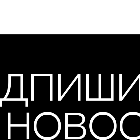
ДПИШ
 НОВО