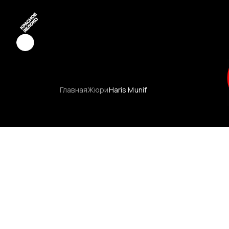
Креатив
Главная
Жюри
Haris Munif
Медиа
Маркетинг
Молодые к