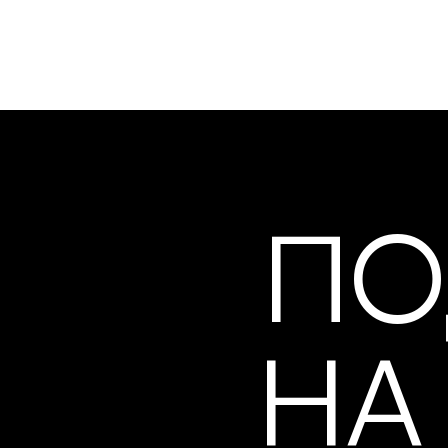
ПО
НА