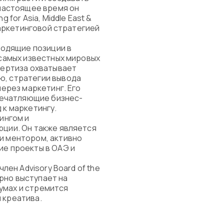
 настоящее время он
 for Asia, Middle East &
 маркетинговой стратегией
емые вопросы
водящие позиции в
 самых известных мировых
пертиза охватывает
, стратегии вывода
через маркетинг. Его
впечатляющие бизнес-
 к маркетингу.
ингом и
рции. Он также является
и ментором, активно
ие проекты в ОАЭ и
лен Advisory Board of the
ярно выступает на
умах и стремится
 креатива.