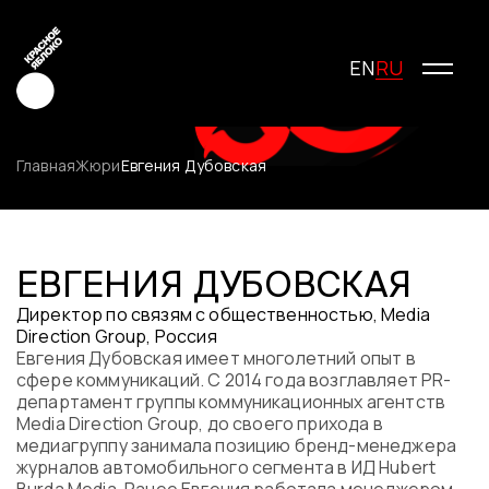
RU
EN
Главная
Жюри
Евгения Дубовская
Креатив
Медиа
ЕВГЕНИЯ ДУБОВСКАЯ
Маркетинг
Директор по связям с общественностью, Media
Молодые креаторы
Direction Group, Россия
О фестивале
Евгения Дубовская имеет многолетний опыт в
История фестиваля
сфере коммуникаций. С 2014 года возглавляет PR-
Условия участия
департамент группы коммуникационных агентств
Media Direction Group, до своего прихода в
Жюри
медиагруппу занимала позицию бренд-менеджера
Победители
журналов автомобильного сегмента в ИД Hubert
Специальные награды