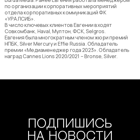
Burda Media. Ранее Евгения работала менеджером
Программа
по организации корпоративных мероприятий
Часто задаваемые вопросы
отдела корпоративных коммуникаций ФК
«УРАЛСИБ».
Партнеры
В число ключевых клиентов Евгении входят
Контакты
Совкомбанк, Haval, Мултон, ФСК, Selgros.
Блог
Евгения была многократным членом жюри премий
Цикл лекций
НПБК, Silver Mercury и Effie Russia. Обладатель
премии «Медиаменеджер года 2023». Обладатель
наград Cannes Lions 2020/2021 – Bronse, Silver.
ВОЙТИ
ПОДПИШИСЬ
НА НОВОСТИ