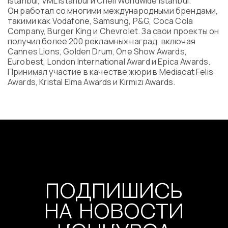
Istanbul, VML Istanbul и Cheil Worldwide Istanbul.
Программа
Он работал со многими международными брендами,
Часто задаваемые вопросы
такими как Vodafone, Samsung, P&G, Coca Cola
Company, Burger King и Chevrolet. За свои проекты он
Партнеры
получил более 200 рекламных наград, включая
Контакты
Cannes Lions, Golden Drum, One Show Awards,
Блог
Eurobest, London International Award и Epica Awards.
Цикл лекций
Принимал участие в качестве жюри в Mediacat Felis
Awards, Kristal Elma Awards и Kırmızı Awards.
ВОЙТИ
ПОДПИШИСЬ
НА НОВОСТИ