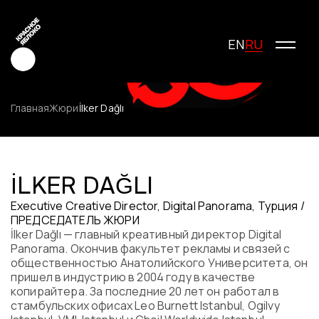
RU
EN
Главная
Жюри
İlker Dağlı
Креатив
Медиа
İLKER DAĞLI
Маркетинг
Executive Creative Director, Digital Panorama, Турция /
Молодые креаторы
ПРЕДСЕДАТЕЛЬ ЖЮРИ
О фестивале
İlker Dağlı — главный креативный директор Digital
История фестиваля
Panorama. Окончив факультет рекламы и связей с
Условия участия
общественностью Анатолийского Университета, он
пришел в индустрию в 2004 году в качестве
Жюри
копирайтера. За последние 20 лет он работал в
Победители
стамбульских офисах Leo Burnett Istanbul, Ogilvy
Специальные награды