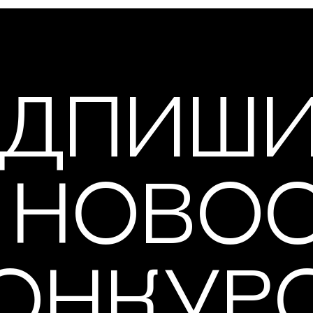
ДПИШ
 НОВО
ОНКУР