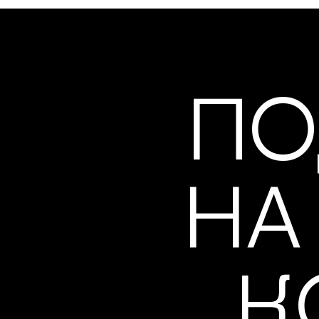
ПО
НА
К