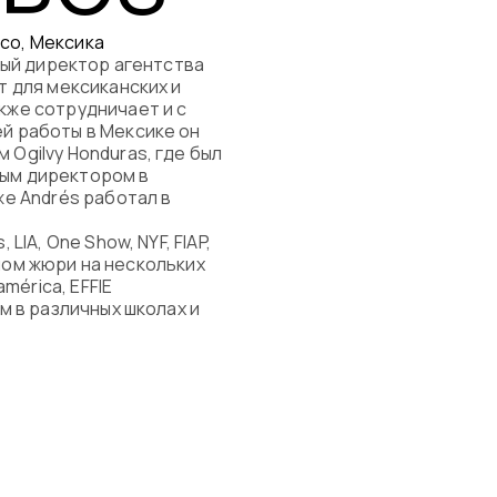
xico, Мексика
вный директор агентства
емые вопросы
т для мексиканских и
кже сотрудничает и с
й работы в Мексике он
Ogilvy Honduras, где был
ым директором в
же Andrés работал в
LIA, One Show, NYF, FIAP,
леном жюри на нескольких
américa, EFFIE
м в различных школах и