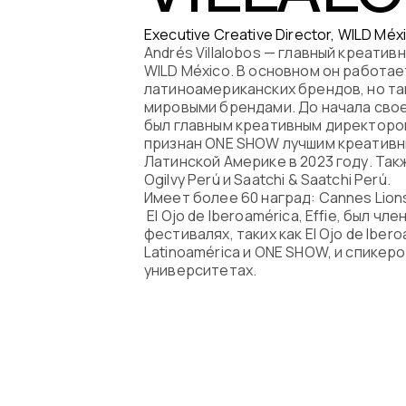
Программа
Executive Creative Director, WILD Mé
Andrés Villalobos — главный креати
Часто задава
WILD México. В основном он работае
латиноамериканских брендов, но та
мировыми брендами. До начала свое
Партнеры
был главным креативным директором 
признан ONE SHOW лучшим креативн
Контакты
Латинской Америке в 2023 году. Так
Ogilvy Perú и Saatchi & Saatchi Perú.
Имеет более 60 наград: Cannes Lions, 
Блог
El Ojo de Iberoamérica, Effie, был ч
фестивалях, таких как El Ojo de Ibero
Latinoamérica и ONE SHOW, и спикеро
Цикл лекций
университетах.