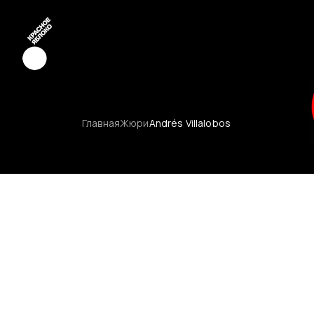
Креатив
Главная
Жюри
Andrés Villalobos
Медиа
Маркетинг
Молодые к